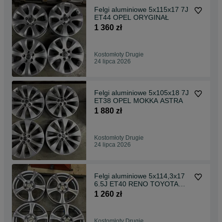
Felgi aluminiowe 5x115x17 7J
ET44 OPEL ORYGINAŁ
1 360 zł
Kostomłoty Drugie
24 lipca 2026
Felgi aluminiowe 5x105x18 7J
ET38 OPEL MOKKA ASTRA
1 880 zł
Kostomłoty Drugie
24 lipca 2026
Felgi aluminiowe 5x114,3x17
6.5J ET40 RENO TOYOTA
NISSAN SUZUKI
1 260 zł
Kostomłoty Drugie