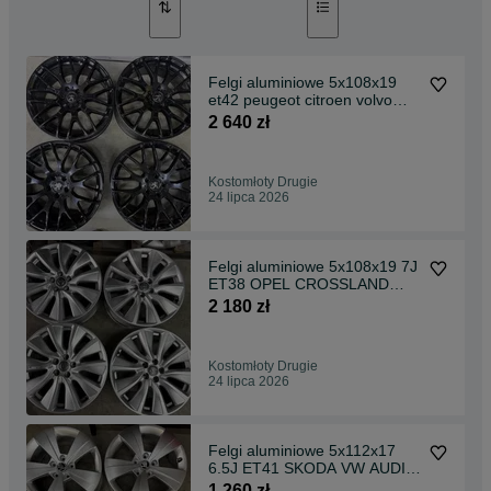
Felgi aluminiowe 5x108x19
et42 peugeot citroen volvo
ford
2 640 zł
Kostomłoty Drugie
24 lipca 2026
Felgi aluminiowe 5x108x19 7J
ET38 OPEL CROSSLAND
ORYGINAŁ
2 180 zł
Kostomłoty Drugie
24 lipca 2026
Felgi aluminiowe 5x112x17
6.5J ET41 SKODA VW AUDI
SEAT
1 260 zł