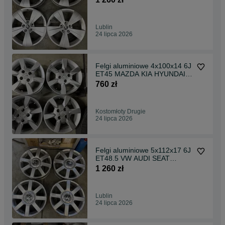
Lublin
24 lipca 2026
Felgi aluminiowe 4x100x14 6J
ET45 MAZDA KIA HYUNDAI
SUZUKI
760 zł
Kostomłoty Drugie
24 lipca 2026
Felgi aluminiowe 5x112x17 6J
ET48.5 VW AUDI SEAT
SKODA
1 260 zł
Lublin
24 lipca 2026