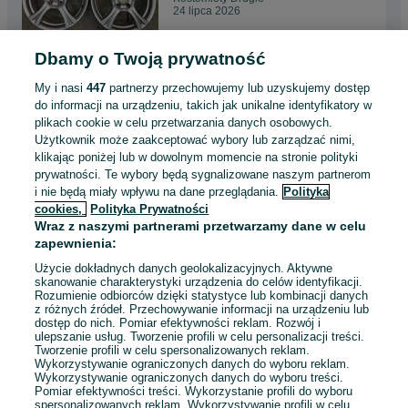
24 lipca 2026
Dbamy o Twoją prywatność
Felgi aluminiowe 5x114,3x17
7J ET48 MAZDA RENAULT
My i nasi
447
partnerzy przechowujemy lub uzyskujemy dostęp
KIA HONDA SUZUKI
1 360 zł
do informacji na urządzeniu, takich jak unikalne identyfikatory w
plikach cookie w celu przetwarzania danych osobowych.
Użytkownik może zaakceptować wybory lub zarządzać nimi,
Kostomłoty Drugie
klikając poniżej lub w dowolnym momencie na stronie polityki
24 lipca 2026
prywatności. Te wybory będą sygnalizowane naszym partnerom
i nie będą miały wpływu na dane przeglądania.
Polityka
cookies,
Polityka Prywatności
5x112x17 et54 7,j mini
Wraz z naszymi partnerami przetwarzamy dane w celu
1 340 zł
zapewnienia:
Użycie dokładnych danych geolokalizacyjnych. Aktywne
skanowanie charakterystyki urządzenia do celów identyfikacji.
Rozumienie odbiorców dzięki statystyce lub kombinacji danych
Lublin
z różnych źródeł. Przechowywanie informacji na urządzeniu lub
23 lipca 2026
dostęp do nich. Pomiar efektywności reklam. Rozwój i
ulepszanie usług. Tworzenie profili w celu personalizacji treści.
Tworzenie profili w celu spersonalizowanych reklam.
Wykorzystywanie ograniczonych danych do wyboru reklam.
Wykorzystywanie ograniczonych danych do wyboru treści.
Pomiar efektywności treści. Wykorzystanie profili do wyboru
1
...
6
...
17
spersonalizowanych reklam. Wykorzystywanie profili w celu