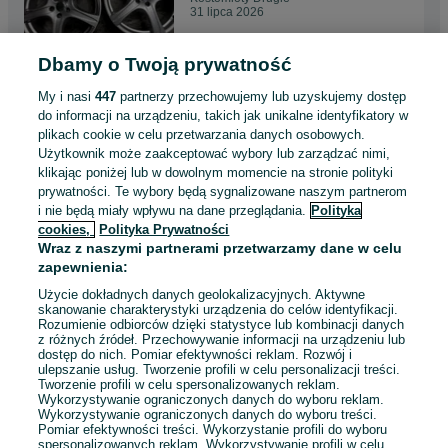
31 lipca 2026
Dbamy o Twoją prywatność
Felgi aluminiowe 5x108x18
7.5J ET55 VOLVO FORD
My i nasi
447
partnerzy przechowujemy lub uzyskujemy dostęp
2 140 zł
do informacji na urządzeniu, takich jak unikalne identyfikatory w
plikach cookie w celu przetwarzania danych osobowych.
Użytkownik może zaakceptować wybory lub zarządzać nimi,
Kostomłoty Drugie
klikając poniżej lub w dowolnym momencie na stronie polityki
31 lipca 2026
prywatności. Te wybory będą sygnalizowane naszym partnerom
i nie będą miały wpływu na dane przeglądania.
Polityka
cookies,
Polityka Prywatności
Felgi aluminiowe 4x108x17 7J
Wraz z naszymi partnerami przetwarzamy dane w celu
ET46 FORD
zapewnienia:
1 380 zł
Użycie dokładnych danych geolokalizacyjnych. Aktywne
skanowanie charakterystyki urządzenia do celów identyfikacji.
Rozumienie odbiorców dzięki statystyce lub kombinacji danych
Kostomłoty Drugie
z różnych źródeł. Przechowywanie informacji na urządzeniu lub
31 lipca 2026
dostęp do nich. Pomiar efektywności reklam. Rozwój i
ulepszanie usług. Tworzenie profili w celu personalizacji treści.
Tworzenie profili w celu spersonalizowanych reklam.
Wykorzystywanie ograniczonych danych do wyboru reklam.
Wykorzystywanie ograniczonych danych do wyboru treści.
Pomiar efektywności treści. Wykorzystanie profili do wyboru
1
2
3
...
17
spersonalizowanych reklam. Wykorzystywanie profili w celu