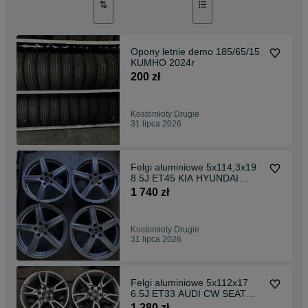
Opony letnie demo 185/65/15
KUMHO 2024r
200 zł
Kostomłoty Drugie
31 lipca 2026
Felgi aluminiowe 5x114,3x19
8.5J ET45 KIA HYUNDAI
RENO NISSAN TOYOTA
1 740 zł
Kostomłoty Drugie
31 lipca 2026
Felgi aluminiowe 5x112x17
6.5J ET33 AUDI CW SEAT
SKODA itp
1 280 zł